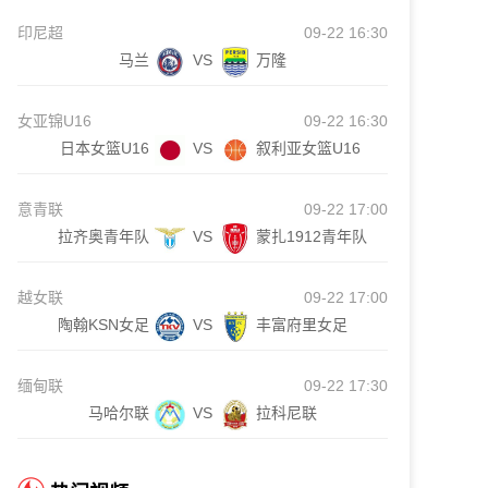
印尼超
09-22 16:30
马兰
VS
万隆
女亚锦U16
09-22 16:30
日本女篮U16
VS
叙利亚女篮U16
意青联
09-22 17:00
拉齐奥青年队
VS
蒙扎1912青年队
越女联
09-22 17:00
陶翰KSN女足
VS
丰富府里女足
缅甸联
09-22 17:30
马哈尔联
VS
拉科尼联