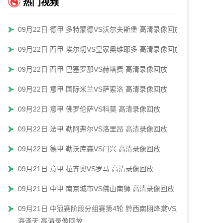
热门视频
09月22日 德甲 多特蒙德VS沃尔夫斯堡 高清录像回放
09月22日 西甲 埃尔切VS皇家奥维耶多 高清录像回放
09月22日 西甲 巴塞罗那VS赫塔费 高清录像回放
09月22日 意甲 国际米兰VS萨索洛 高清录像回放
09月22日 意甲 佛罗伦萨VS科莫 高清录像回放
09月22日 法甲 勒阿弗尔VS洛里昂 高清录像回放
09月22日 德甲 勒沃库森VS门兴 高清录像回放
09月21日 意甲 拉齐奥VS罗马 高清录像回放
09月21日 中甲 南京城市VS佛山南狮 高清录像回放
09月21日 中冠赛阶段分组赛第4轮 黔西南栩烽棠VS上
海泽天 高清录像回放