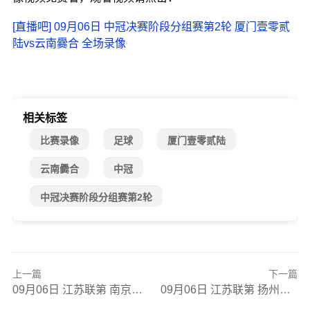
[直播吧] 09月06日 中冠决赛阶段分组赛第2轮 厦门壹零贰
陆vs云南爨合 全场录像
相关标签
比赛录像
足球
厦门壹零贰陆
云南爨合
中冠
中冠决赛阶段分组赛第2轮
上一篇
下一篇
09月06日 江苏联第 南京队VS徐州队 高清录像回放
09月06日 江苏联第 扬州队VS南通队 高清录像回放