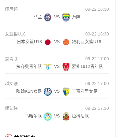
印尼超
09-22 16:30
马兰
VS
万隆
女亚锦U16
09-22 16:30
日本女篮U16
VS
叙利亚女篮U16
意青联
09-22 17:00
拉齐奥青年队
VS
蒙扎1912青年队
越女联
09-22 17:00
陶翰KSN女足
VS
丰富府里女足
缅甸联
09-22 17:30
马哈尔联
VS
拉科尼联