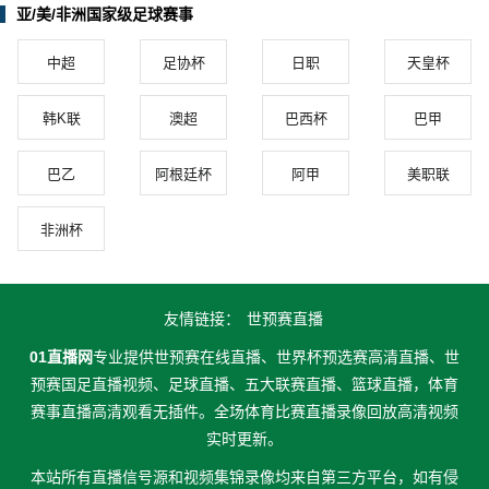
亚/美/非洲国家级足球赛事
中超
足协杯
日职
天皇杯
韩K联
澳超
巴西杯
巴甲
巴乙
阿根廷杯
阿甲
美职联
非洲杯
友情链接：
世预赛直播
01直播网
专业提供世预赛在线直播、世界杯预选赛高清直播、世
预赛国足直播视频、足球直播、五大联赛直播、篮球直播，体育
赛事直播高清观看无插件。全场体育比赛直播录像回放高清视频
实时更新。
本站所有直播信号源和视频集锦录像均来自第三方平台，如有侵