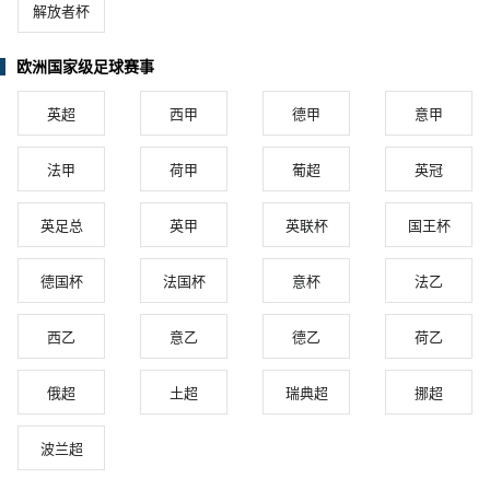
解放者杯
欧洲国家级足球赛事
英超
西甲
德甲
意甲
法甲
荷甲
葡超
英冠
英足总
英甲
英联杯
国王杯
德国杯
法国杯
意杯
法乙
西乙
意乙
德乙
荷乙
俄超
土超
瑞典超
挪超
波兰超